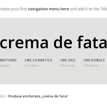
reate your first
navigation menu here
and add it to the "Ma
crema de fat
NDITIONS
CBD COSMETICS
CBD OILS
CBD EDIBLES
roducts
0
Products
8
Products
0
Products
ină
Produse etichetate „crema de fata”