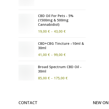
45,00 €
până
la
103,00 €
CBD Oil For Pets - 5%
(1500mg & 500mg
Cannabidiol)
Interval
19,00
€
–
43,00
€
de
prețuri:
CBD+CBG Tincture –10ml &
19,00 €
30ml
până
la
Interval
41,00
€
–
99,00
€
43,00 €
de
prețuri:
Broad Spectrum CBD Oil -
41,00 €
30ml
până
la
Interval
85,00
€
–
175,00
€
99,00 €
de
prețuri:
85,00 €
până
la
CONTACT
NEW ON
175,00 €