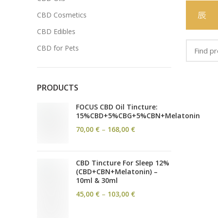
CBD Cosmetics
CBD Edibles
CBD for Pets
PRODUCTS
FOCUS CBD Oil Tincture:
15%CBD+5%CBG+5%CBN+Melatonin
Interval
70,00
€
–
168,00
€
de
prețuri:
70,00 €
CBD Tincture For Sleep 12%
până
(CBD+CBN+Melatonin) –
la
10ml & 30ml
168,00 €
Interval
45,00
€
–
103,00
€
de
prețuri: