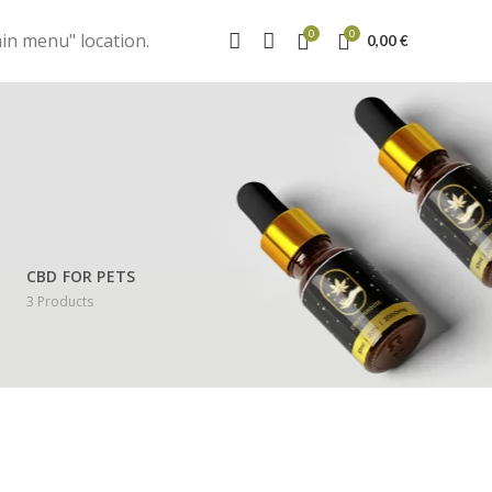
0
0
in menu" location.
0,00
€
a
CBD FOR PETS
3
Products