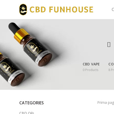
C
CBD VAPE
CO
0
Products
8
P
CATEGORIES
Prima pag
CBD Oils